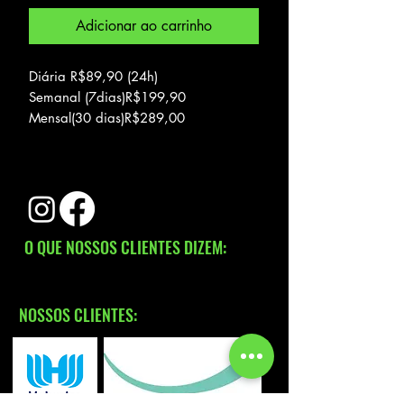
Adicionar ao carrinho
Diária R$89,90 (24h)
Semanal (7dias)R$199,90
Mensal(30 dias)R$289,00
Bicicleta super resistente, sem risco de
furar o pneu.
Pneus de borracha maciça.
Sem marchas
O QUE NOSSOS CLIENTES DIZEM:
NOSSOS CLIENTES: