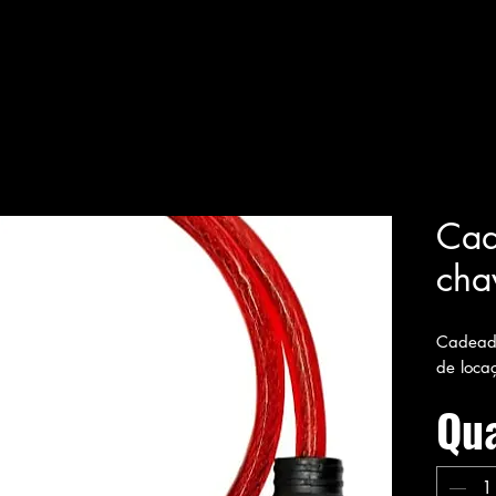
Cad
cha
Cadeado
de loca
Qua