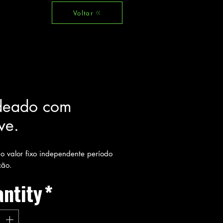
Voltar
eado com
ve.
 valor fixo independente período
ção.
ntity
*